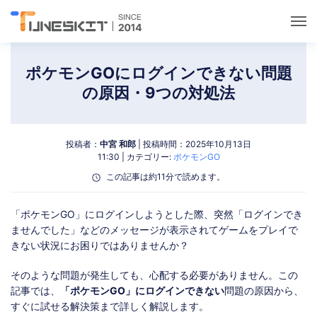
ユーティリティ
ポケモンGOにログインできない問題
の原因・9つの対処法
ロック解除
投稿者：
中宮 和郎
| 投稿時間：2025年10月13日
データ管理
11:30 | カテゴリー:
ポケモンGO
この記事は約11分で読めます。
マルチメディア
「ポケモンGO」にログインしようとした際、突然「ログインでき
ませんでした」などのメッセージが表示されてゲームをプレイで
ポケモンGOガイド
きない状況にお困りではありませんか？
そのような問題が発生しても、心配する必要がありません。この
サポート
記事では、
「ポケモンGO」にログインできない
問題の原因から、
すぐに試せる解決策まで詳しく解説します。