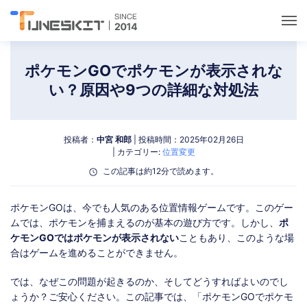
ユーティリティ
ポケモンGOでポケモンが表示されな
い？原因や9つの詳細な対処法
ロック解除
投稿者：
中宮 和郎
| 投稿時間：2025年02月26日
データ管理
| カテゴリー:
位置変更
この記事は約12分で読めます。
マルチメディア
ポケモンGOは、今でも人気のある位置情報ゲームです。このゲー
ムでは、ポケモンを捕まえるのが基本の遊び方です。しかし、
ポ
ポケモンGOガイド
ケモンGOではポケモンが表示されない
こともあり、このような場
合はゲームを進めることができません。
サポート
では、なぜこの問題が起きるのか、そしてどうすればよいのでし
ょうか？ご安心ください。この記事では、「ポケモンGOでポケモ