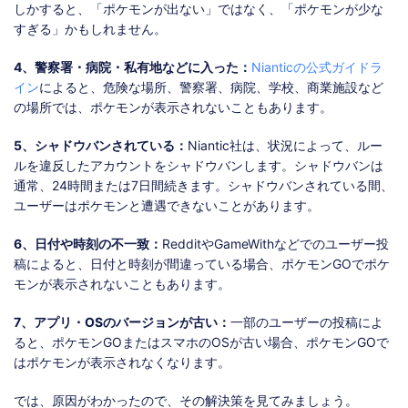
しかすると、「ポケモンが出ない」ではなく、「ポケモンが少な
すぎる」かもしれません。
4、警察署・病院・私有地などに入った：
Nianticの公式ガイドラ
イン
によると、危険な場所、警察署、病院、学校、商業施設など
の場所では、ポケモンが表示されないこともあります。
5、シャドウバンされている：
Niantic社は、状況によって、ルー
ルを違反したアカウントをシャドウバンします。シャドウバンは
通常、24時間または7日間続きます。シャドウバンされている間、
ユーザーはポケモンと遭遇できないことがあります。
6、日付や時刻の不一致：
RedditやGameWithなどでのユーザー投
稿によると、日付と時刻が間違っている場合、ポケモンGOでポケ
モンが表示されないこともあります。
7、アプリ・OSのバージョンが古い：
一部のユーザーの投稿によ
ると、ポケモンGOまたはスマホのOSが古い場合、ポケモンGOで
はポケモンが表示されなくなります。
では、原因がわかったので、その解決策を見てみましょう。