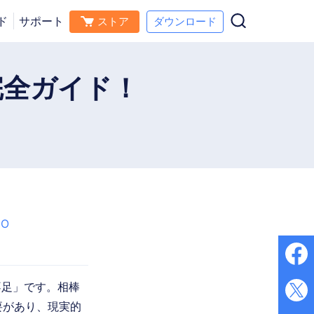
ド
サポート
ストア
ダウンロード
ダウンロード
今すぐ購入
ス
完全ガイド！
O
不足」です。相棒
要があり、現実的