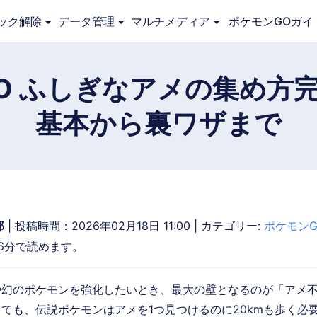
ック解除
データ管理
マルチメディア
ポケモンGOガイ
概要
ガイド
技術仕様
レビュー(
0
)
リソー
O ふしぎなアメの集め方
基本から裏ワザまで
郎
| 投稿時間：2026年02月18日 11:00 | カテゴリー:
ポケモンG
6分で読めます。
や幻のポケモンを強化したいとき、最大の壁となるのが「アメ
ても、伝説ポケモンはアメを1つ見つけるのに20kmも歩く必