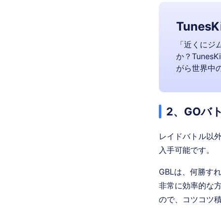
TunesKi
「近くにジ
か？TunesK
がら世界中
2、GOバ
レイドバトル以外
入手可能です。
GBLは、何勝す
非常に効率的な
ので、コツコツ