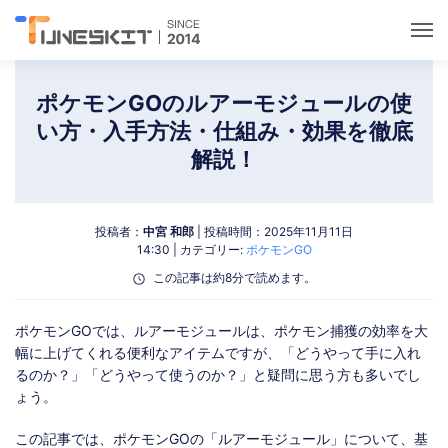
ユーティリティ
ポケモンGOのルアーモジュールの使
い方・入手方法・仕組み・効果を徹底
ロック解除
解説！
データ管理
投稿者：
中宮 和郎
| 投稿時間：2025年11月11日
14:30 | カテゴリー:
ポケモンGO
マルチメディア
この記事は約8分で読めます。
ポケモンGOガイド
ポケモンGOでは、ルアーモジュールは、ポケモン捕獲の効率を大
幅に上げてくれる便利なアイテムですが、「どうやって手に入れ
るのか？」「どうやって使うのか？」と疑問に思う方も多いでし
サポート
ょう。
この記事では、ポケモンGOの「ルアーモジュール」について、基