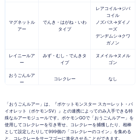
レアコイル→ジバ
コイル
マグネットル
でんき・はがね・いわ
ノズパス→ダイノ
アー
タイプ
ーズ
デンヂムシ→クワ
ガノン
レイニールア
みず・むし・でんきタ
ヌメイル→ヌメル
ー
イプ
ゴン
おうごんルア
コレクレー
なし
ー
「おうごんルアー」は、『ポケットモンスター スカーレット・バ
イオレット（ポケモンSV）』との連携によってのみ入手できる特
殊なルアーモジュールです。ポケモンGOで「おうごんルアー」を
使用してコレクレーを引き寄せ、コレクレーを捕獲したり、相棒
として設定したりして999個の「コレクレーのコイン」を集める
と、コレクレーをサーフゴーに進化させることができます。