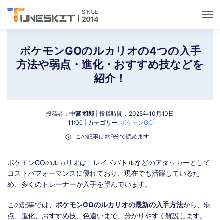
ユーティリティ
ポケモンGOのルカリオの4つの入手
方法や弱点・進化・おすすめ技などを
ロック解除
紹介！
データ管理
投稿者：
中宮 和郎
| 投稿時間：2025年10月10日
11:00 | カテゴリー:
ポケモンGO
マルチメディア
この記事は約9分で読めます。
ポケモンGOガイド
ポケモンGOのルカリオは、レイドバトルなどのアタッカーとして
コストパフォーマンスに優れており、現在でも活躍しているた
め、多くのトレーナーが入手を望んでいます。
サポート
この記事では、
ポケモンGOのルカリオの最新の入手方法
から、弱
点、進化、おすすめ技、色違いまで、分かりやすく解説します。