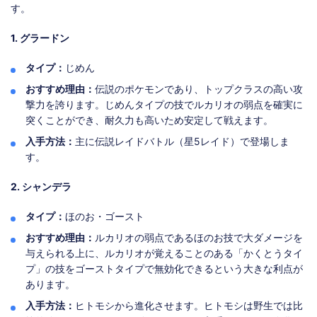
す。
1. グラードン
タイプ：
じめん
おすすめ理由：
伝説のポケモンであり、トップクラスの高い攻
撃力を誇ります。じめんタイプの技でルカリオの弱点を確実に
突くことができ、耐久力も高いため安定して戦えます。
入手方法：
主に伝説レイドバトル（星5レイド）で登場しま
す。
2. シャンデラ
タイプ：
ほのお・ゴースト
おすすめ理由：
ルカリオの弱点であるほのお技で大ダメージを
与えられる上に、ルカリオが覚えることのある「かくとうタイ
プ」の技をゴーストタイプで無効化できるという大きな利点が
あります。
入手方法：
ヒトモシから進化させます。ヒトモシは野生では比