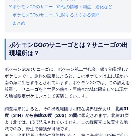
ポケモンGOのサニーゴの他の情報：弱点、進化など
ポケモンGOのサニーゴに関するよくある質問
まとめ
ポケモンGOのサニーゴとは？サニーゴの出
現場所は？
ポケモンGOのサニーゴは、ポケモン第二世代金・銀で初登場した
ポケモンです。原作の設定によると、このポケモンは主に暖かい
南の海に生息するとされています。ポケモンGOでは、この設定を
尊重し、サニーゴを全世界の熱帯・亜熱帯地域に限定して出現す
る地域限定ポケモンとして実装しています。
調査結果によると、その出現範囲は明確な境界線があり、
北緯31
度（31N）から南緯26度（26S）の間
に限定されます。北緯31度
より北では、ほぼ発見されていません。この緯度帯に位置する地
域でのみ、野生で捕獲が可能です。
また、出現場所は内陸の可能性は低く、主に海岸沿いや海に近い