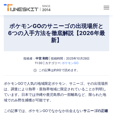
ユーティリティ
ポケモンGOのサニーゴの出現場所と
6つの入手方法を徹底解説【2026年最
ロック解除
新】
データ管理
投稿者：
中宮 和郎
| 投稿時間：2025年10月29日
11:30 | カテゴリー:
ポケモンGO
マルチメディア
この記事は約9分で読めます。
ポケモンGOガイド
ポケモンGOで人気の地域限定ポケモン、サニーゴ。その出現場所
は、調査により熱帯・亜熱帯地域に限定されていることが判明し
ています。日本では沖縄や鹿児島県の一部離島など、限られた地
サポート
域でのみ野生捕獲が可能です。
この記事では、ポケモンGOでなかなか出会えない
サニーゴの正確