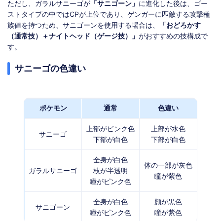
ただし、ガラルサニーゴが
「サニゴーン」
に進化した後は、ゴー
ストタイプの中ではCPが上位であり、ゲンガーに匹敵する攻撃種
族値を持つため、サニゴーンを使用する場合は、
「おどろかす
（通常技）＋ナイトヘッド（ゲージ技）」
がおすすめの技構成で
す。
サニーゴの色違い
ポケモン
通常
色違い
上部がピンク色
上部が水色
サニーゴ
下部が白色
下部が白色
全身が白色
体の一部が灰色
ガラルサニーゴ
枝が半透明
瞳が紫色
瞳がピンク色
全身が白色
顔が黒色
サニゴーン
瞳がピンク色
瞳が紫色