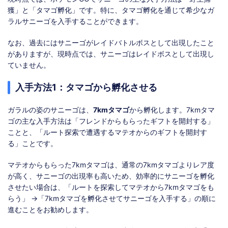
獲」と「タマゴ孵化」です。特に、タマゴ孵化を通じて希少なガ
ラルサニーゴを入手することができます。
なお、過去にはサニーゴがレイドバトルボスとして出現したこと
がありますが、現時点では、サニーゴはレイドボスとして出現し
ていません。
入手方法1：タマゴから孵化させる
ガラルの姿のサニーゴは、
7kmタマゴ
から孵化します。7kmタマ
ゴの主な入手方法は「フレンドからもらったギフトを開封する」
ことと、「ルート探索で遭遇するマテオからのギフトを開封す
る」ことです。
マテオからもらった7kmタマゴは、通常の7kmタマゴよりレア度
が高く、サニーゴの出現率も高いため、効率的にサニーゴを孵化
させたい場合は、「ルートを探索してマテオから7kmタマゴをも
らう」 →「7kmタマゴを孵化させてサニーゴを入手する」の順に
進むことをお勧めします。