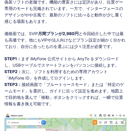
偽装ソフトの老舗です。機能の豊富さには定評があり、位置ゲー
専用のモードも完備されています。一方で、インターフェースの
デザインがやや古風で、最新のソフトに比べると動作が少し重く
感じる場面もあります。
価格面では、SVIP
月間プランが2,980円
と今回紹介した中では最
も高価です。他にもVIPや法人向けなどプラン設定が細かく分かれ
ており、自分に合ったものを選ぶには少々注意が必要です。
STEP1：
まず iMyFone 公式サイトから AnyTo をダウンロード
し、USBケーブルでスマートフォンをパソコンに接続します。
STEP2：
次に、ソフトを利用するための専用アカウント
「iMyFone ID」を作成してログインします。
STEP3：
接続画面で「ブルートゥースモード」または「特定のゲ
ームモード」を選択し、ガイドに沿って設定を進めます。地図上
で目的地を選んで「移動」ボタンをクリックすれば、一瞬で位置
情報を書き換え可能です。