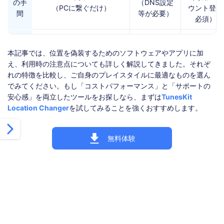
の手
（DNS設定
（PCに繋ぐだけ）
ウント登録
間
等が必要）
必須）
スマ
×
○
ホ単
本記事では、位置を偽装するためのソフトウェアやアプリに加
（安全性重視のためPC経
（設定難易
○
体ア
え、利用時の注意点についても詳しく解説してきました。それぞ
由）
度高）
プリ
れの特徴を比較し、ご自身のプレイスタイルに最適なものを選ん
でみてください。もし「コストパフォーマンス」と「サポートの
位置
安心感」を両立したツールをお探しなら、まずは
TunesKit
偽装
Location Changer
を試してみることを強くおすすめします。
5つ
5つ
5つ
モー
ド
無料体験