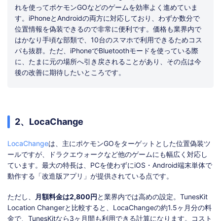
れを使ってポケモンGOなどのゲームを効率よく進めていま
す。iPhoneとAndroidの両方に対応しており、わずか数分で
位置情報を偽装できるので非常に便利です。価格も業界内で
はかなり手頃な部類で、10台のスマホで利用できるためコス
パも抜群。ただ、iPhoneでBluetoothモードを使っている際
に、たまに元の場所へ引き戻されることがあり、その点は今
後の改善に期待したいところです。
2、LocaChange
LocaChange
は、主にポケモンGOをターゲットとした位置偽装ツ
ールですが、ドラクエウォークなど他のゲームにも幅広く対応し
ています。最大の特長は、PCを使わずにiOS・Android端末単体で
動作する「改造版アプリ」が提供されている点です。
ただし、
月額料金は2,800円
と業界内では高めの設定。TunesKit
Location Changerと比較すると、LocaChangeの約1.5ヶ月分の料
金で、TunesKitなら3ヶ月間も利用できる計算になります。コスト