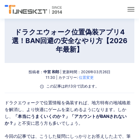
ユーティリティ
ドラクエウォーク位置偽装アプリ4
選！BAN回避の安全なやり方【2026
ロック解除
年最新】
データ管理
投稿者：
中宮 和郎
| 更新時間：2026年03月26日
11:30 | カテゴリー:
位置変更
マルチメディア
この記事は約13分で読めます。
ポケモンGOガイド
ドラクエウォークで位置情報を偽装すれば、地方特有の地域格差
を解消し、より快適にゲームを楽しめるようになります。しか
し、
「本当にうまくいくのか？」「アカウントがBANされない
サポート
か？」
と不安に思う方も多いでしょう。
今回の記事では、こうした疑問にしっかりとお答えした上で、筆