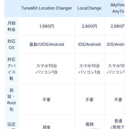
iMyFone
TunesKit Location Changer
LocaChange
AnyTo
月額
1,980円
2,800円
2,980円
料金
対応
最新のiOS/Android
iOS/Android
iOS/Androi
OS
対応
デバ
スマホ10台
スマホ10台
スマホ10台
イス
パソコン1台
パソコン1台
パソコン1
数
脱
獄・
不要
不要
不要
Root
化
普通
設定
複雑
簡単
（専用アカ