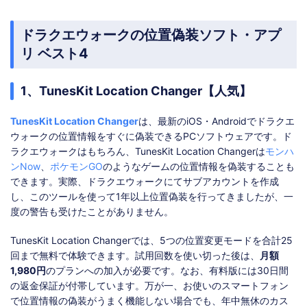
ドラクエウォークの位置偽装ソフト・アプ
リ ベスト4
1、TunesKit Location Changer【人気】
TunesKit Location Changer
は、最新のiOS・Androidでドラクエ
ウォークの位置情報をすぐに偽装できるPCソフトウェアです。ド
ラクエウォークはもちろん、TunesKit Location Changerは
モンハ
ンNow
、
ポケモンGO
のようなゲームの位置情報を偽装することも
できます。実際、ドラクエウォークにてサブアカウントを作成
し、このツールを使って1年以上位置偽装を行ってきましたが、一
度の警告も受けたことがありません。
TunesKit Location Changerでは、5つの位置変更モードを合計25
回まで無料で体験できます。試用回数を使い切った後は、
月額
1,980円
のプランへの加入が必要です。なお、有料版には30日間
の返金保証が付帯しています。万が一、お使いのスマートフォン
で位置情報の偽装がうまく機能しない場合でも、年中無休のカス