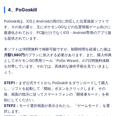
4、PoGoskill
PoGoskillは、iOSとAndroidの両OSに対応した位置偽装ソフトで
す。その名の通り、主にポケモンGOなどの位置情報ゲーム向けに
最適化されており、PC版だけでなくiOS・Android専用のアプリ版
も提供されています。
本ソフトは1時間無料で体験可能ですが、制限時間を経過した後は
月額1,880円
のプランに加入する必要があります。また、購入特典
としてポケモンGO専用ツール「PoGo Wizard」の7日間無料体験
も付帯しています。それでは、具体的な操作手順を見ていきまし
ょう。
STEP1：
まず公式サイトから PoGoskill をダウンロードして購入
し、ソフトを起動して「開始」ボタンをクリックします。その
後、画面の指示に従ってスマートフォンの「開発者モード」を有
効にしてください。
STEP2：
モード選択画面が表示されたら、「ゲームモード」を選
択します。