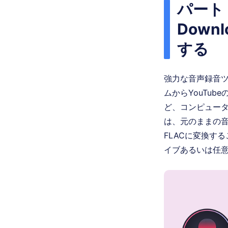
パート 1
Down
する
強力な音声録音
ムからYouTu
ど、コンピュー
は、元のままの音質
FLACに変換す
イブあるいは任