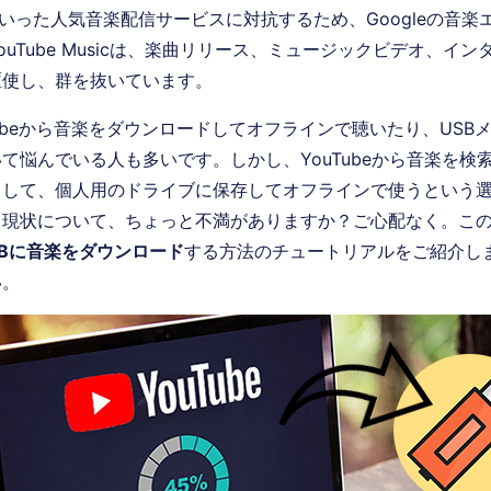
idalといった人気音楽配信サービスに対抗するため、Googleの音
ouTube Musicは、楽曲リリース、ミュージックビデオ、イ
駆使し、群を抜いています。
tubeから音楽をダウンロードしてオフラインで聴いたり、USB
て悩んでいる人も多いです。しかし、YouTubeから音楽を検
ドして、個人用のドライブに保存してオフラインで使うという
う現状について、ちょっと不満がありますか？ご心配なく。こ
USBに音楽をダウンロード
する方法のチュートリアルをご紹介し
い。