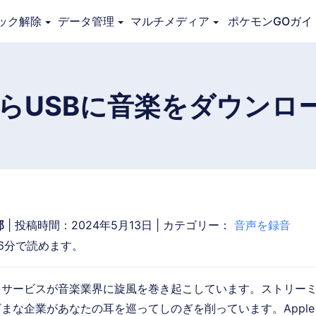
ック解除
データ管理
マルチメディア
ポケモンGOガイ
概要
ガイド
技術仕様
レビュー
リソー
eからUSBに音楽をダウン
郎
| 投稿時間：2024年5月13日 | カテゴリー：
音声を録音
6分で読めます。
・サービスが音楽業界に旋風を巻き起こしています。ストリー
まな企業があなたの耳を巡ってしのぎを削っています。Apple M