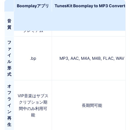
Boomplayアプリ
TunesKit Boomplay to MP3 Converter
ライト、スタン
音
ライト、スタンド、
ド、
質
ロスレス
プレミアム
フ
ァ
イ
.bp
MP3, AAC, M4A, M4B, FLAC, WAV
ル
形
式
オ
フ
VIP音楽はサブス
ラ
クリプション期
イ
長期間可能
間中のみ利用可
ン
能
再
生