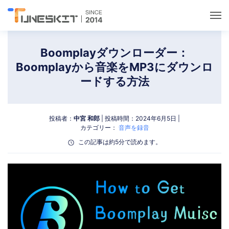
ユーティリティ
Boomplayダウンローダー：
Boomplayから音楽をMP3にダウンロ
ロック解除
ードする方法
データ管理
投稿者：
中宮 和郎
| 投稿時間：2024年6月5日 |
カテゴリー：
音声を録音
マルチメディア
この記事は約5分で読めます。
ポケモンGOガイド
サポート