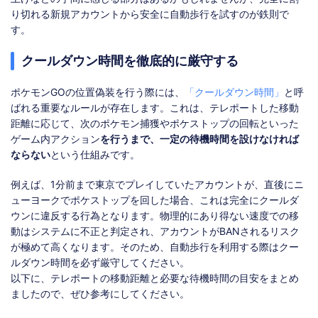
り切れる新規アカウントから安全に自動歩行を試すのが鉄則で
す。
クールダウン時間を徹底的に厳守する
ポケモンGOの位置偽装を行う際には、
「クールダウン時間」
と呼
ばれる重要なルールが存在します。これは、テレポートした移動
距離に応じて、次のポケモン捕獲やポケストップの回転といった
ゲーム内アクション
を行うまで、一定の待機時間を設けなければ
ならない
という仕組みです。
例えば、1分前まで東京でプレイしていたアカウントが、直後にニ
ューヨークでポケストップを回した場合、これは完全にクールダ
ウンに違反する行為となります。物理的にあり得ない速度での移
動はシステムに不正と判定され、アカウントがBANされるリスク
が極めて高くなります。そのため、自動歩行を利用する際はクー
ルダウン時間を必ず厳守してください。
以下に、テレポートの移動距離と必要な待機時間の目安をまとめ
ましたので、ぜひ参考にしてください。