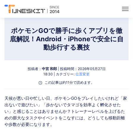
ユーティリティ
ポケモンGOで勝手に歩くアプリを徹
底解説！Android・iPhoneで安全に自
ロック解除
動歩行する裏技
データ管理
投稿者：
中宮 和郎
| 投稿時間：2026年05月27日
18:30 | カテゴリー:
位置変更
マルチメディア
この記事は約11分で読めます。
ポケモンGOガイド
天候が悪い日や忙しい日、ポケモンGOをプレイしたいけれど「家
出ないで遊びたい」「歩かないでタマゴを効率よく孵化させた
い」と感じることはありませんか？トレーナーレベルを上げるた
サポート
めの膨大なタスクやイベントをこなすには、どうしても移動距離
や歩数が必要になります。