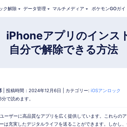
ック解除
データ管理
マルチメディア
ポケモンGOガイ
概要
ガイド
技術仕様
レビュー (
0
)
リソー
iPhoneアプリのイン
自分で解除できる方法
郎
| 投稿時間：2024年12月6日 | カテゴリー:
iOSアンロック
6分で読めます。
eでは、ユーザーに高品質なアプリを広く提供しています。これらの
ーザーは充実したデジタルライフを送ることができます。しかし