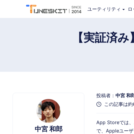
iPhone Unlocker
ユーティリティ
ロ
【実証済み】
投稿者：
中宮 和
この記事は約
App Stor
中宮 和郎
で、Appleユ