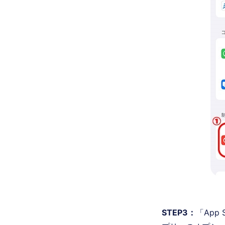
STEP3：
「App