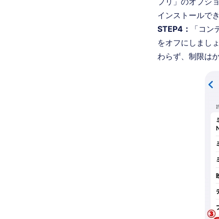
プリ」のオプショ
インストールで
STEP4：
「コン
をオフにしまし
わらず、制限は