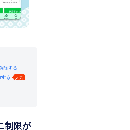
を解除する
除する
人気
に制限が