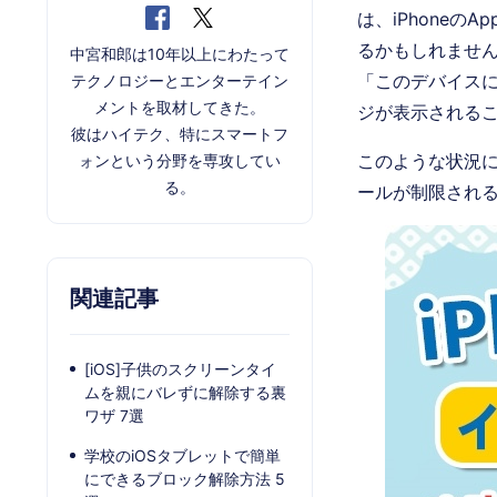
は、iPhoneの
るかもしれません
中宮和郎は10年以上にわたって
「このデバイス
テクノロジーとエンターテイン
メントを取材してきた。
ジが表示される
彼はハイテク、特にスマートフ
このような状況に
ォンという分野を専攻してい
る。
ールが制限され
関連記事
[iOS]子供のスクリーンタイ
ムを親にバレずに解除する裏
ワザ 7選
学校のiOSタブレットで簡単
にできるブロック解除方法 5