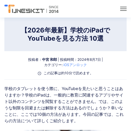
ユーティリティ
【2026年最新】学校のiPadで
YouTubeを見る方法 10選
ロック解除
投稿者：
中宮 和郎
| 投稿時間：2024年8月7日 |
データ管理
カテゴリー:
iOSアンロック
この記事は約10分で読めます。
マルチメディア
学校のタブレットを使う際に、YouTubeを見たいと思うことはあ
りますか？学校のiPadは、一般的に教育に関連するアプリやサイ
ポケモンGOガイド
ト以外のコンテンツを閲覧することができません。では、このよ
うな制限を回避または解除する方法はあるのでしょうか？幸いな
サポート
ことに、ここでは10個の方法があります。今回の記事では、これ
らの方法について詳しくご紹介します。