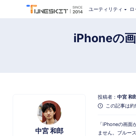
iOS System Recovery
ユーティリティ
ロ
iPhon
投稿者：
中宮 和
この記事は約
「iPhoneの
中宮 和郎
ません。ブルー