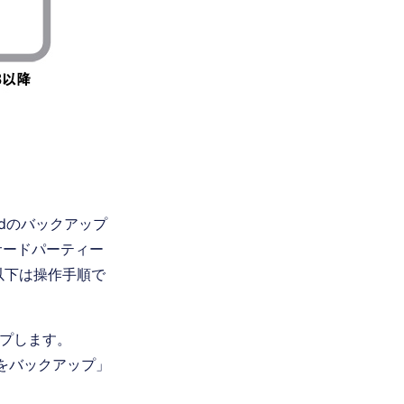
udのバックアップ
はサードパーティー
以下は操作手順で
ップします。
neをバックアップ」