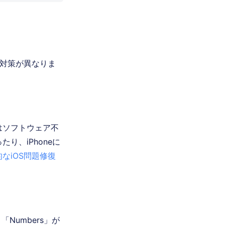
、対策が異なりま
はソフトウェア不
り、iPhoneに
なiOS問題修復
「Numbers」が