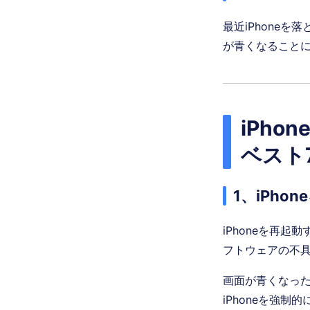
最近iPhone
が青くなること
iPh
ベスト
1、iPho
iPhoneを再
フトウェアの不
画面が青くなった
iPhoneを強