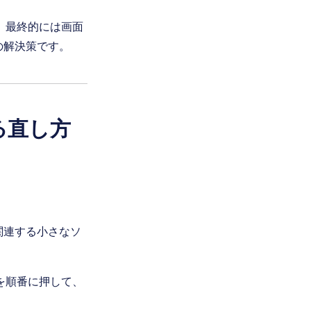
し、最終的には画面
の解決策です。
る直し方
関連する小さなソ
ンを順番に押して、