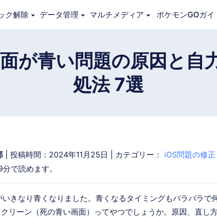
ック解除
データ管理
マルチメディア
ポケモンGOガイ
概要
ガイド
技術仕様
レビュー (
0
)
リソー
eの画面が青い問題の原因と自
処法 7選
郎
| 投稿時間：2024年11月25日 | カテゴリー：
iOS問題の修正
9分で読めます。
画面がいきなり青くなりました。青くなるタイミングもバラバラで
スクリーン（死の青い画面）ってやつでしょうか。原因、直し