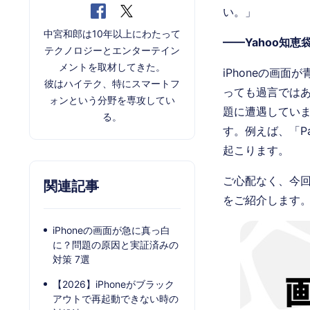
い。」
中宮和郎は10年以上にわたって
——Yahoo知恵
テクノロジーとエンターテイン
メントを取材してきた。
iPhoneの画
彼はハイテク、特にスマートフ
っても過言では
ォンという分野を専攻してい
題に遭遇していま
る。
す。例えば、「Pa
起こります。
ご心配なく、今回
関連記事
をご紹介します
iPhoneの画面が急に真っ白
に？問題の原因と実証済みの
対策 7選
【2026】iPhoneがブラック
アウトで再起動できない時の