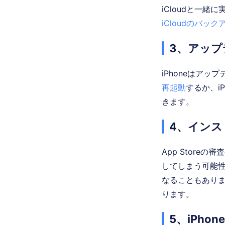
iCloudと一
iCloudのバッ
3、アップ
iPhoneはア
再起動
するか、i
きます。
4、イン
App Store
してしまう可能性
なることもありま
ります。
5、iPh