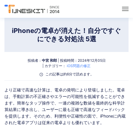
ユーティリティ
iPhoneの電卓が消えた！自分ですぐ
にできる対処法 5選
ロック解除
投稿者：
中宮 和郎
| 投稿時間：2024年12月05日
データ管理
| カテゴリー：
iOS問題の修正
この記事は約6分で読めます。
マルチメディア
より正確で高速な計算は、電卓の発明により登場しました。電卓
は、手動計算の不正確さやエラーの可能性を低減することができ
ポケモンGOガイド
ます。簡単なタップ操作で、一連の複雑な数値を最終的な科学計
算結果に導き出し、ユーザーに最も正確で高速なフィードバック
サポート
を提供します。そのため、利便性や正確性の面で、iPhoneに内蔵
された電卓アプリは従来の電卓よりも優れています。